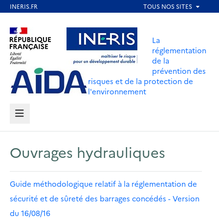
Aller
au
Aller au contenu
Aller au menu
contenu
La
principal
réglementation
de la
Aller au pied de page
prévention des
risques et de la protection de
l'environnement
MENU
Ouvrages hydrauliques
Guide méthodologique relatif à la réglementation de
sécurité et de sûreté des barrages concédés - Version
du 16/08/16