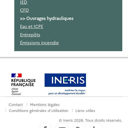
IED
CFD
Ouvrages hydrauliques
Eau et ICPE
Entrepôts
Émissions incendie
Contact
Mentions légales
Menu
Conditions générales d'utilisation
Liens utiles
de
© Ineris 2026. Tous droits réservés.
pied