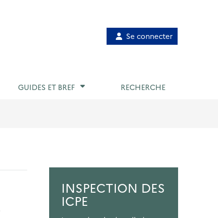
Menu
Se connecter
de
compte
utilisateur
GUIDES ET BREF
RECHERCHE
INSPECTION DES
ICPE
,