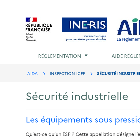
Aller
au
Aller au contenu
Aller au menu
Aller au p
contenu
principal
La réglement
RÉGLEMENTATION
AIDE RÉGLE
AIDA
INSPECTION ICPE
SÉCURITÉ INDUSTRIE
Sécurité industrielle
Les équipements sous pressi
Qu’est-ce qu’un ESP ? Cette appellation désigne l’e