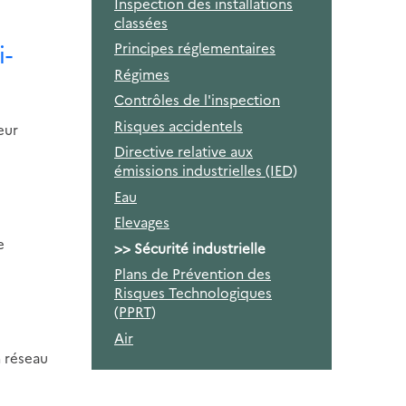
Inspection des installations
classées
i-
Principes réglementaires
Régimes
Contrôles de l'inspection
Risques accidentels
eur
Directive relative aux
émissions industrielles (IED)
Eau
Elevages
e
Sécurité industrielle
Plans de Prévention des
Risques Technologiques
(PPRT)
Air
n réseau