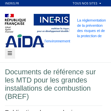
Aller
au
Aller au contenu
Aller au menu
contenu
La réglementation
principal
de la prévention
des risques et de
Aller au pied de page
la protection de
l'environnement
MENU
Documents de référence sur
les MTD pour les grandes
installations de combustion
(BREF)