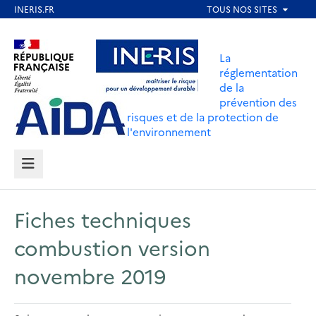
Aller
au
Aller au contenu
Aller au menu
contenu
La
principal
réglementation
de la
Aller au pied de page
prévention des
risques et de la protection de
l'environnement
MENU
Fiches techniques
combustion version
novembre 2019