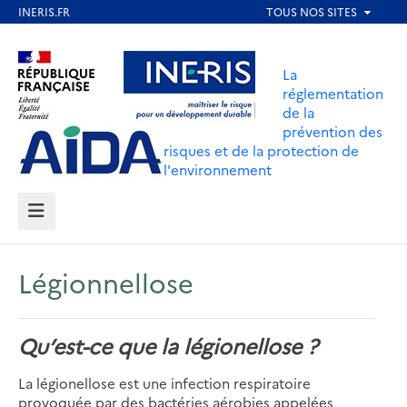
Aller
au
Aller au contenu
Aller au menu
contenu
La
principal
réglementation
de la
Aller au pied de page
prévention des
risques et de la protection de
l'environnement
MENU
Légionnellose
Qu’est-ce que la légionellose ?
La légionellose est une infection respiratoire
provoquée par des bactéries aérobies appelées