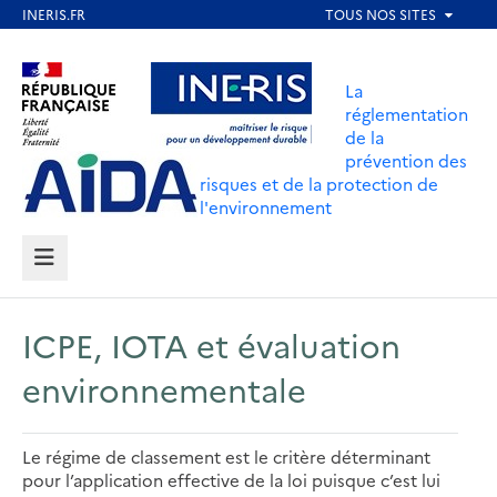
Aller
au
Aller au contenu
Aller au menu
contenu
La
principal
réglementation
de la
Aller au pied de page
prévention des
risques et de la protection de
l'environnement
MENU
ICPE, IOTA et évaluation
environnementale
Le régime de classement est le critère déterminant
pour l’application effective de la loi puisque c’est lui