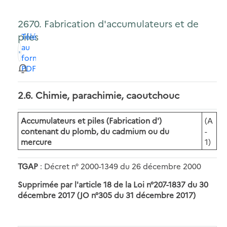
2670. Fabrication d'accumulateurs et de
piles
Télécharger
au
format
PDF
2.6. Chimie, parachimie, caoutchouc
Accumulateurs et piles (Fabrication d')
(A
contenant du plomb, du cadmium ou du
-
mercure
1)
TGAP
: Décret n° 2000-1349 du 26 décembre 2000
Supprimée par l'article 18 de la Loi n°207-1837 du 30
décembre 2017 (JO n°305 du 31 décembre 2017)