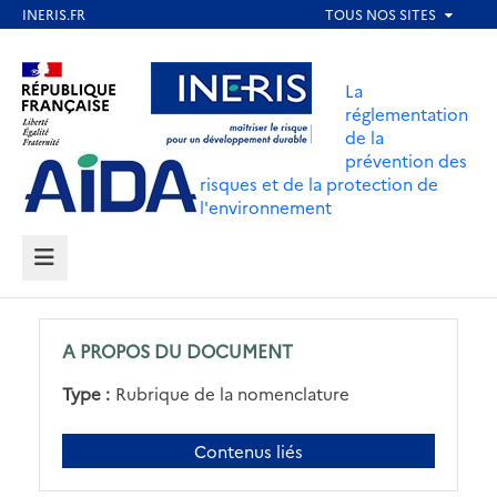
Aller
au
Aller au contenu
Aller au menu
contenu
La
principal
réglementation
de la
Aller au pied de page
prévention des
risques et de la protection de
l'environnement
MENU
A PROPOS DU DOCUMENT
Type :
Rubrique de la nomenclature
Contenus liés