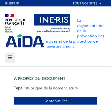
Aller
au
Aller au contenu
Aller au menu
contenu
La
principal
réglementation
de la
Aller au pied de page
prévention des
risques et de la protection de
l'environnement
MENU
A PROPOS DU DOCUMENT
Type :
Rubrique de la nomenclature
Contenus liés