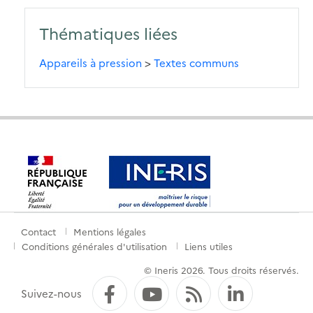
Thématiques liées
Appareils à pression
>
Textes communs
Contact
Mentions légales
Menu
Conditions générales d'utilisation
Liens utiles
de
© Ineris 2026. Tous droits réservés.
pied
Facebook
YouTube
Flux RSS
LinkedI
Suivez-nous