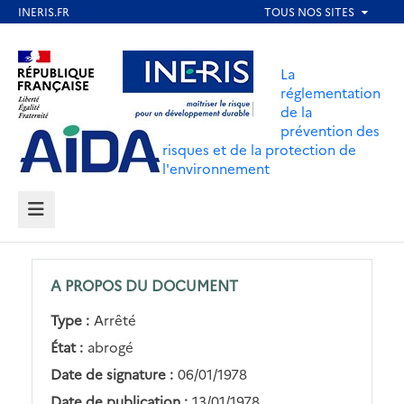
Aller
au
Aller au contenu
Aller au menu
contenu
La
principal
réglementation
de la
Aller au pied de page
prévention des
risques et de la protection de
l'environnement
MENU
A PROPOS DU DOCUMENT
Type :
Arrêté
État :
abrogé
Date de signature :
06/01/1978
Date de publication :
13/01/1978