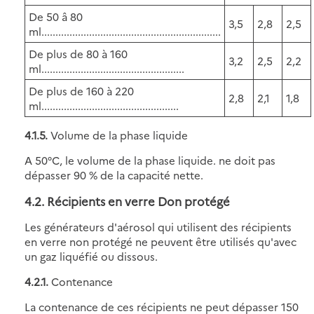
De 50 â 80
3,5
2,8
2,5
ml................................................................
De plus de 80 à 160
3,2
2,5
2,2
ml...................................................
De plus de 160 à 220
2,8
2,1
1,8
ml.................................................
4.1.5.
Volume de la phase liquide
A 50°C, le volume de la phase liquide. ne doit pas
dépasser 90 % de la capacité nette.
4.2. Récipients en verre Don protégé
Les générateurs d'aérosol qui utilisent des récipients
en verre non protégé ne peuvent être utilisés qu'avec
un gaz liquéfié ou dissous.
4.2.1.
Contenance
La contenance de ces récipients ne peut dépasser 150