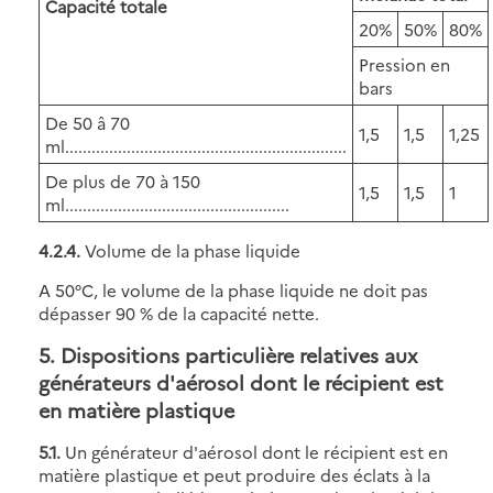
Capacité totale
20%
50%
80%
Pression en
bars
De 50 â 70
1,5
1,5
1,25
ml................................................................
De plus de 70 à 150
1,5
1,5
1
ml...................................................
4.2.4.
Volume de la phase liquide
A 50°C, le volume de la phase liquide ne doit pas
dépasser 90 % de la capacité nette.
5. Dispositions particulière relatives aux
générateurs d'aérosol dont le récipient est
en matière plastique
5.1.
Un générateur d'aérosol dont le récipient est en
matière plastique et peut produire des éclats à la