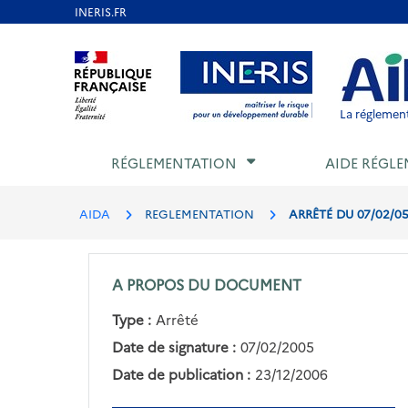
Aller
au
Aller au contenu
Aller au menu
Aller au p
contenu
principal
La réglement
RÉGLEMENTATION
AIDE RÉGLE
AIDA
REGLEMENTATION
ARRÊTÉ DU 07/02/0
A PROPOS DU DOCUMENT
Type :
Arrêté
Date de signature :
07/02/2005
Date de publication :
23/12/2006