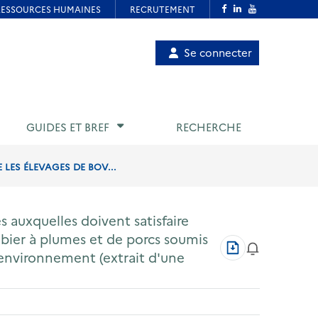
Menu
Se connecter
de
compte
utilisateur
GUIDES ET BREF
RECHERCHE
 LES ÉLEVAGES DE BOV...
s auxquelles doivent satisfaire
gibier à plumes et de porcs soumis
Télécharger
l'environnement (extrait d'une
au
format
PDF