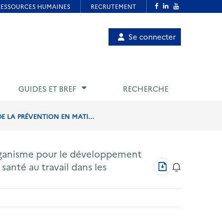
Menu
Se connecter
de
compte
utilisateur
GUIDES ET BREF
RECHERCHE
 LA PRÉVENTION EN MATI...
rganisme pour le développement
Télécharger
santé au travail dans les
au
format
PDF