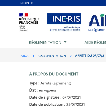
Aller
au
Aller au contenu
Aller au menu
Aller au p
contenu
principal
La réglement
RÉGLEMENTATION
AIDE RÉGLE
AIDA
REGLEMENTATION
ARRÊTÉ DU 07/07/2
A PROPOS DU DOCUMENT
Type :
Arrêté (agrément)
État :
en vigueur
Date de signature :
07/07/2021
Date de publication :
29/07/2021