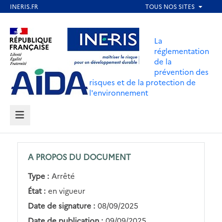
Aller
au
Aller au contenu
Aller au menu
contenu
La
principal
réglementation
de la
Aller au pied de page
prévention des
risques et de la protection de
l'environnement
MENU
A PROPOS DU DOCUMENT
Type :
Arrêté
État :
en vigueur
Date de signature :
08/09/2025
Date de publication :
09/09/2025