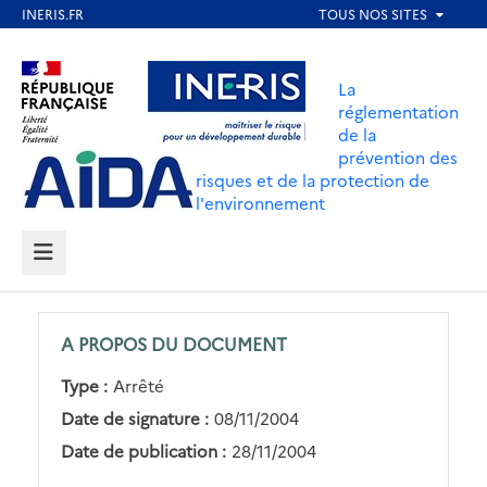
Aller
au
Aller au contenu
Aller au menu
contenu
La
principal
réglementation
de la
Aller au pied de page
prévention des
risques et de la protection de
l'environnement
MENU
A PROPOS DU DOCUMENT
Type :
Arrêté
Date de signature :
08/11/2004
Date de publication :
28/11/2004