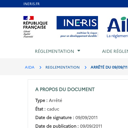
Aller
au
Aller au contenu
Aller au menu
Aller au p
contenu
principal
La réglement
RÉGLEMENTATION
AIDE RÉGLE
AIDA
REGLEMENTATION
ARRÊTÉ DU 09/09/1
A PROPOS DU DOCUMENT
Type :
Arrêté
État :
caduc
Date de signature :
09/09/2011
Date de publication :
09/09/2011