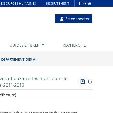
Menu
Se connecter
de
compte
utilisateur
GUIDES ET BREF
RECHERCHE
 DÉPARTEMENT DES A...
ives et aux merles noirs dans le
Télécharger
 2011-2012
au
format
réfecture)
PDF
ement durable, du transport et du logement