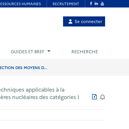
Menu
Se connecter
de
compte
utilisateur
GUIDES ET BREF
RECHERCHE
TECTION DES MOYENS D...
echniques applicables à la
Télécharger
res nucléaires des catégories I
au
format
PDF