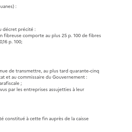
ouanes) :
u décret précité :
on fibreuse comporte au plus 25 p. 100 de fibres
0,16 p. 100;
enue de transmettre, au plus tard quarante-cinq
'Etat et au commissaire du Gouvernement :
rafiscale ;
us par les entreprises assujetties à leur
é constitué à cette fin auprès de la caisse