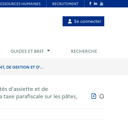
Menu
Se connecter
de
compte
utilisateur
GUIDES ET BREF
RECHERCHE
, DE GESTION ET D'...
tés d'assiette et de
Télécharger
 taxe parafiscale sur les pâtes,
au
format
PDF