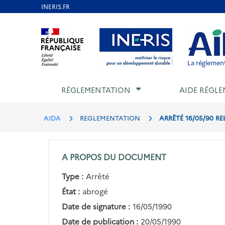
Aller
au
Aller au contenu
Aller au menu
Aller au p
contenu
principal
La réglement
RÉGLEMENTATION
AIDE RÉGLE
AIDA
REGLEMENTATION
ARRÊTÉ 16/05/90 RE
A PROPOS DU DOCUMENT
Type :
Arrêté
État :
abrogé
Date de signature :
16/05/1990
Date de publication :
20/05/1990