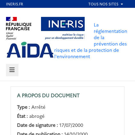
Aller
au
Aller au contenu
Aller au menu
contenu
La
principal
réglementation
de la
Aller au pied de page
prévention des
risques et de la protection de
l'environnement
MENU
A PROPOS DU DOCUMENT
Type :
Arrêté
État :
abrogé
Date de signature :
17/07/2000
Date de publication :
14/10/2000