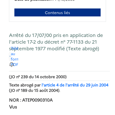
Contenus liés
Arrêté du 17/07/00 pris en application de
l'article 17-2 du décret n° 77-1133 du 21
septembre 1977 modifié (Texte abrogé)
Télécharger
au
format
PDF
(JO n° 239 du 14 octobre 2000)
Texte abrogé par
l'article 4 de l'arrêté du 29 juin 2004
(JO n° 189 du 15 août 2004)
.
NOR : ATEP0090310A
Vus