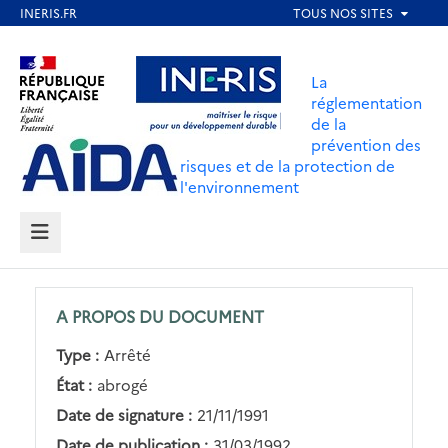
Aller
au
Aller au contenu
Aller au menu
contenu
La
principal
réglementation
de la
Aller au pied de page
prévention des
risques et de la protection de
l'environnement
MENU
A PROPOS DU DOCUMENT
Type :
Arrêté
État :
abrogé
Date de signature :
21/11/1991
Date de publication :
31/03/1992