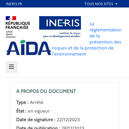
Aller
au
Aller au contenu
Aller au menu
contenu
La
principal
réglementation
de la
Aller au pied de page
prévention des
risques et de la protection de
l'environnement
MENU
A PROPOS DU DOCUMENT
Type :
Arrêté
État :
en vigueur
Date de signature :
22/12/2023
Date de publication :
28/12/2023