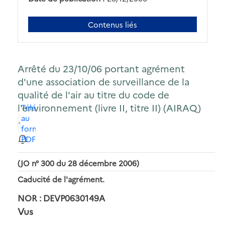
Contenus liés
Arrêté du 23/10/06 portant agrément
d'une association de surveillance de la
qualité de l'air au titre du code de
l'environnement (livre II, titre II) (AIRAQ)
Télécharger
au
format
PDF
(JO n° 300 du 28 décembre 2006)
Caducité de l'agrément.
NOR : DEVP0630149A
Vus