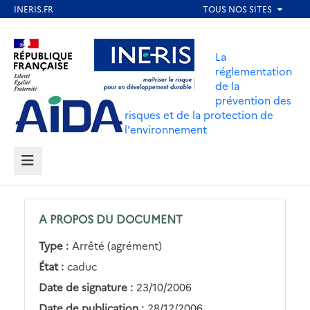
Aller
au
Aller au contenu
Aller au menu
contenu
La
principal
réglementation
de la
Aller au pied de page
prévention des
risques et de la protection de
l'environnement
MENU
A PROPOS DU DOCUMENT
Type :
Arrêté (agrément)
État :
caduc
Date de signature :
23/10/2006
Date de publication :
28/12/2006