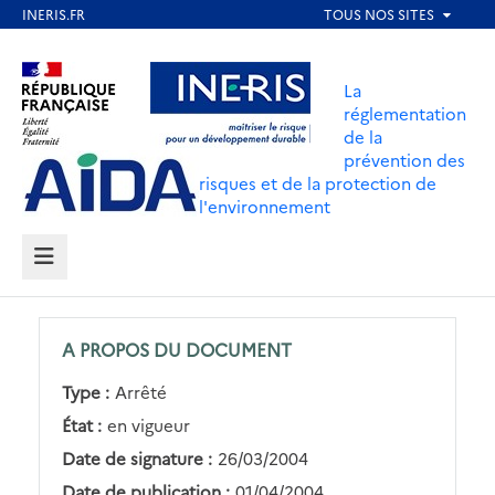
Aller
au
Aller au contenu
Aller au menu
contenu
La
principal
réglementation
de la
Aller au pied de page
prévention des
risques et de la protection de
l'environnement
MENU
A PROPOS DU DOCUMENT
Type :
Arrêté
État :
en vigueur
Date de signature :
26/03/2004
Date de publication :
01/04/2004