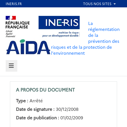
Aller
au
Aller au contenu
Aller au menu
contenu
La
principal
réglementation
de la
Aller au pied de page
prévention des
risques et de la protection de
l'environnement
MENU
A PROPOS DU DOCUMENT
Type :
Arrêté
Date de signature :
30/12/2008
Date de publication :
01/02/2009