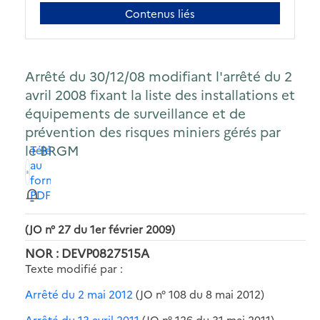
Contenus liés
Arrêté du 30/12/08 modifiant l'arrêté du 2
avril 2008 fixant la liste des installations et
équipements de surveillance et de
prévention des risques miniers gérés par
le BRGM
Télécharger
au
format
PDF
(JO n° 27 du 1er février 2009)
NOR : DEVP0827515A
Texte modifié par :
Arrêté du 2 mai 2012
(JO n° 108 du 8 mai 2012)
Arrêté du 13 avril 2011
(JO n° 126 du 31 mai 2011)