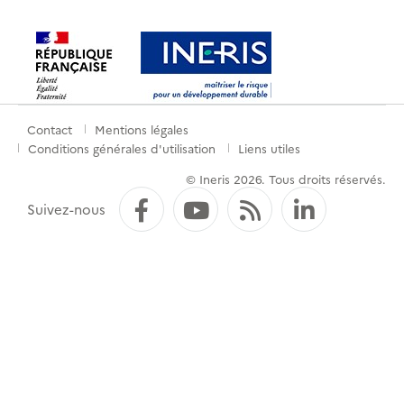
Contact
Mentions légales
Menu
Conditions générales d'utilisation
Liens utiles
de
© Ineris 2026. Tous droits réservés.
pied
Facebook
YouTube
Flux RSS
LinkedI
Suivez-nous
de
page