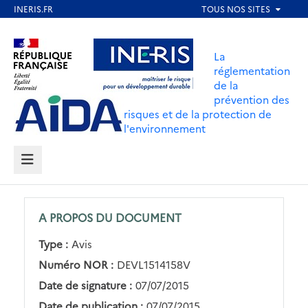
Aller
au
Aller au contenu
Aller au menu
contenu
La
principal
réglementation
de la
Aller au pied de page
prévention des
risques et de la protection de
l'environnement
MENU
A PROPOS DU DOCUMENT
Type :
Avis
Numéro NOR :
DEVL1514158V
Date de signature :
07/07/2015
Date de publication :
07/07/2015