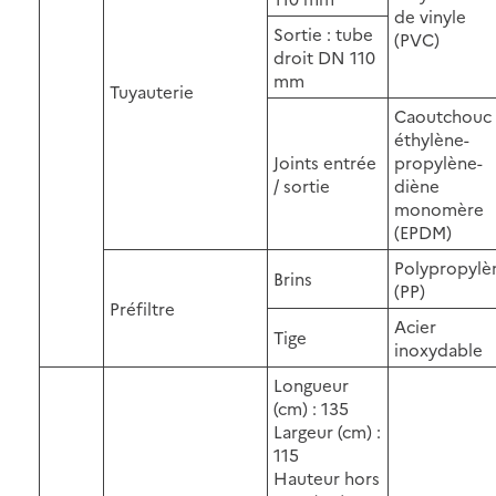
de vinyle
Sortie : tube
(PVC)
droit DN 110
mm
Tuyauterie
Caoutchouc
éthylène-
Joints entrée
propylène-
/ sortie
diène
monomère
(EPDM)
Polypropylè
Brins
(PP)
Préfiltre
Acier
Tige
inoxydable
Longueur
(cm) : 135
Largeur (cm) :
115
Hauteur hors