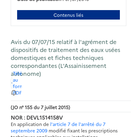
Contenus liés
Avis du 07/07/15 relatif à l'agrément de
dispositifs de traitement des eaux usées
domestiques et fiches techniques
correspondantes (L'Assainissement
autonome)
Télécharger
au
format
PDF
(JO n° 155 du 7 juillet 2015)
NOR : DEVL1514158V
En application de
l'article 7 de l'arrêté du 7
septembre 2009
modifié fixant les prescriptions
techniques applicables aux installations