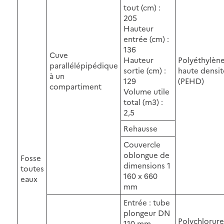
tout (cm) :
205
Hauteur
entrée (cm) :
136
Cuve
Hauteur
Polyéthylèn
parallélépipédique
sortie (cm) :
haute densit
à un
129
(PEHD)
compartiment
Volume utile
total (m3) :
2,5
Rehausse
Couvercle
oblongue de
Fosse
dimensions 1
toutes
160 x 660
eaux
mm
Entrée : tube
plongeur DN
Polychlorure
110 mm