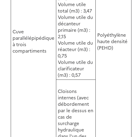
Volume utile
total (m3) : 3,47
Volume utile du
décanteur
primaire (m3) :
Cuve
Polyéthylène
2,15
parallélépipédique
haute densité
Volume utile du
à trois
(PEHD)
réacteur (m3) :
compartiments
0,75
Volume utile du
clarificateur
(m3) : 0,57
Cloisons
internes (avec
débordement
par le dessus en
cas de
surcharge
hydraulique
dans l'un des