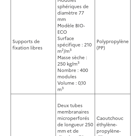
sphériques de
diamètre 77
mm
Modèle BIO-
ECO
Surface
Supports de
Polypropylène
spécifique : 210
fixation libres
(PP)
2
3
m
/m
Masse sèche :
3
250 kg/m
Nombre : 400
modules
Volume : 0,10
3
m
Deux tubes
membranaires
microperforés
Caoutchouc
de longueur 250
éthylène-
mm et de
propylène-