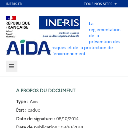
Aller
au
Aller au contenu
Aller au menu
contenu
La
principal
réglementation
de la
Aller au pied de page
prévention des
risques et de la protection de
l'environnement
MENU
A PROPOS DU DOCUMENT
Type :
Avis
État :
caduc
Date de signature :
08/10/2014
Date de publication :
08/10/2014