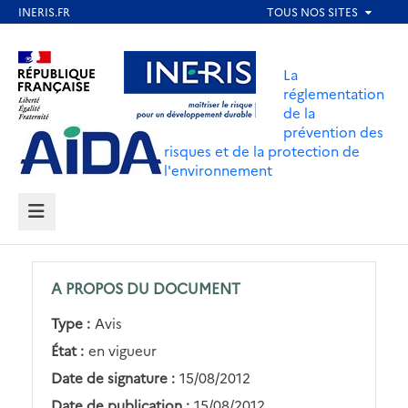
Aller
au
Aller au contenu
Aller au menu
contenu
La
principal
réglementation
de la
Aller au pied de page
prévention des
risques et de la protection de
l'environnement
MENU
A PROPOS DU DOCUMENT
Type :
Avis
État :
en vigueur
Date de signature :
15/08/2012
Date de publication :
15/08/2012