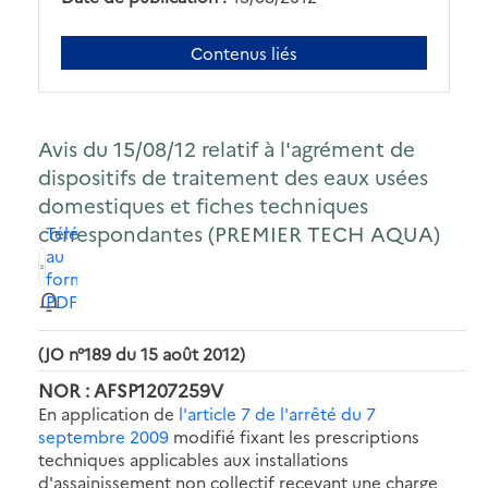
Contenus liés
Avis du 15/08/12 relatif à l'agrément de
dispositifs de traitement des eaux usées
domestiques et fiches techniques
correspondantes (PREMIER TECH AQUA)
Télécharger
au
format
PDF
(JO n°189 du 15 août 2012)
NOR : AFSP1207259V
En application de
l'article 7 de l'arrêté du 7
septembre 2009
modifié fixant les prescriptions
techniques applicables aux installations
d'assainissement non collectif recevant une charge