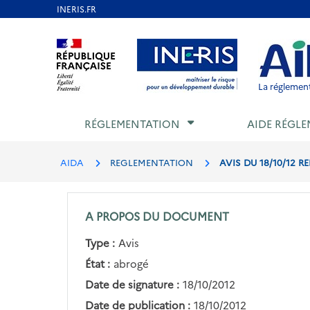
Aller
au
Aller au contenu
Aller au menu
Aller au p
contenu
principal
La réglement
RÉGLEMENTATION
AIDE RÉGLE
AIDA
REGLEMENTATION
AVIS DU 18/10/12 R
A PROPOS DU DOCUMENT
Type :
Avis
État :
abrogé
Date de signature :
18/10/2012
Date de publication :
18/10/2012