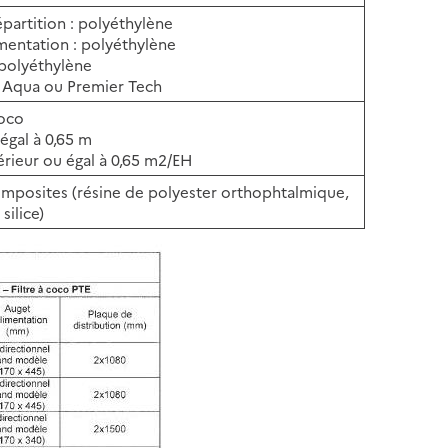
épartition : polyéthylène
imentation : polyéthylène
 polyéthylène
h Aqua ou Premier Tech
coco
 égal à 0,65 m
rieur ou égal à 0,65 m2/EH
omposites (résine de polyester orthophtalmique,
silice)