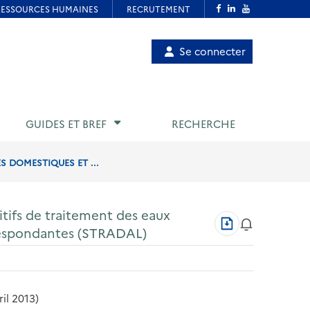
Menu
Se connecter
de
compte
utilisateur
GUIDES ET BREF
RECHERCHE
S DOMESTIQUES ET ...
sitifs de traitement des eaux
Télécharger
respondantes (STRADAL)
au
format
PDF
ril 2013)