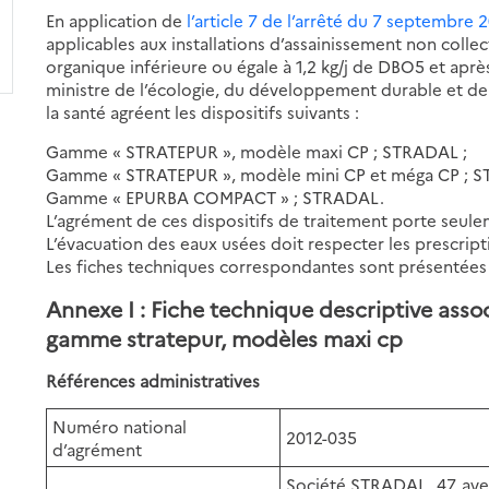
En application de
l’article 7 de l’arrêté du 7 septembre 
applicables aux installations d’assainissement non colle
organique inférieure ou égale à 1,2 kg/j de DBO5 et aprè
ministre de l’écologie, du développement durable et de l’
la santé agréent les dispositifs suivants :
Gamme « STRATEPUR », modèle maxi CP ; STRADAL ;
Gamme « STRATEPUR », modèle mini CP et méga CP ; S
Gamme « EPURBA COMPACT » ; STRADAL.
L’agrément de ces dispositifs de traitement porte seule
L’évacuation des eaux usées doit respecter les prescript
Les fiches techniques correspondantes sont présentées
Annexe I : Fiche technique descriptive asso
gamme stratepur, modèles maxi cp
Références administratives
Numéro national
2012-035
d’agrément
Société STRADAL, 47, ave