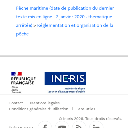
Pêche maritime (date de publication du dernier
texte mis en ligne : 7 janvier 2020 - thématique
arrêtée)
>
Réglementation et organisation de la
pêche
Contact
Mentions légales
Menu
Conditions générales d'utilisation
Liens utiles
de
© Ineris 2026. Tous droits réservés.
pied
Facebook
YouTube
Flux RSS
LinkedI
Suivez-nous