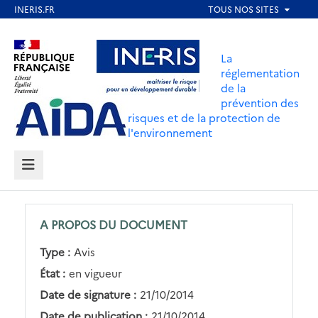
Aller
au
Aller au contenu
Aller au menu
contenu
La
principal
réglementation
de la
Aller au pied de page
prévention des
risques et de la protection de
l'environnement
MENU
A PROPOS DU DOCUMENT
Type :
Avis
État :
en vigueur
Date de signature :
21/10/2014
Date de publication :
21/10/2014