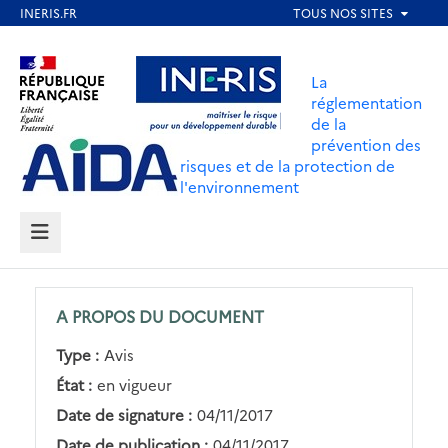
Aller
au
Aller au contenu
Aller au menu
contenu
La
principal
réglementation
de la
Aller au pied de page
prévention des
risques et de la protection de
l'environnement
MENU
A PROPOS DU DOCUMENT
Type :
Avis
État :
en vigueur
Date de signature :
04/11/2017
Date de publication :
04/11/2017