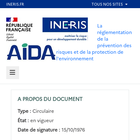
Aller
au
Aller au contenu
Aller au menu
contenu
La
principal
réglementation
de la
Aller au pied de page
prévention des
risques et de la protection de
l'environnement
MENU
A PROPOS DU DOCUMENT
Type :
Circulaire
État :
en vigueur
Date de signature :
15/10/1976