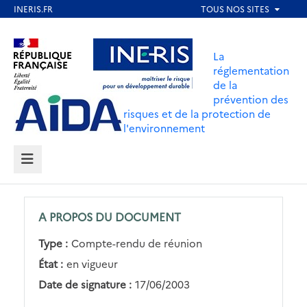
Aller
au
Aller au contenu
Aller au menu
contenu
La
principal
réglementation
de la
Aller au pied de page
prévention des
risques et de la protection de
l'environnement
MENU
A PROPOS DU DOCUMENT
Type :
Compte-rendu de réunion
État :
en vigueur
Date de signature :
17/06/2003