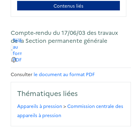
Contenus liés
Compte-rendu du 17/06/03 des travaux
de la Section permanente générale
Télécharger
au
format
PDF
Consulter
le document au format PDF
Thématiques liées
Appareils à pression
>
Commission centrale des
appareils à pression