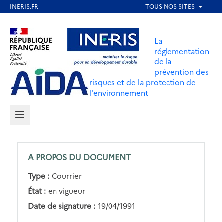
Aller
au
Aller au contenu
Aller au menu
contenu
La
principal
réglementation
de la
Aller au pied de page
prévention des
risques et de la protection de
l'environnement
MENU
A PROPOS DU DOCUMENT
Type :
Courrier
État :
en vigueur
Date de signature :
19/04/1991