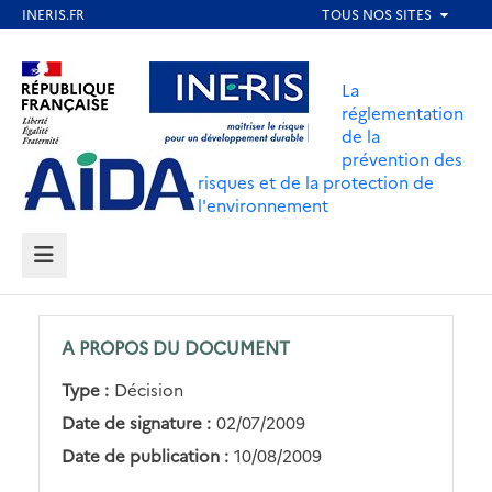
Aller
au
Aller au contenu
Aller au menu
contenu
La
principal
réglementation
de la
Aller au pied de page
prévention des
risques et de la protection de
l'environnement
MENU
A PROPOS DU DOCUMENT
Type :
Décision
Date de signature :
02/07/2009
Date de publication :
10/08/2009