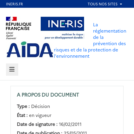
Aller
au
Aller au contenu
Aller au menu
contenu
La
principal
réglementation
de la
Aller au pied de page
prévention des
risques et de la protection de
l'environnement
MENU
A PROPOS DU DOCUMENT
Type :
Décision
État :
en vigueur
Date de signature :
16/02/2011
Date de publication :
25/05/2011