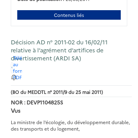
Contenus liés
Décision AD n° 2011-02 du 16/02/11
relative à l’agrément d’artifices de
divertissement (ARDI SA)
Télécharger
au
format
PDF
(BO du MEDDTL n° 2011/9 du 25 mai 2011)
NOR : DEVP1104825S
Vus
La ministre de l’écologie, du développement durable,
des transports et du logement,