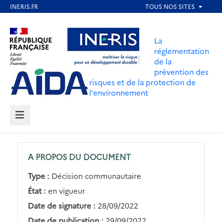
Aller
au
Aller au contenu
Aller au menu
contenu
La
principal
réglementation
de la
Aller au pied de page
prévention des
risques et de la protection de
l'environnement
MENU
A PROPOS DU DOCUMENT
Type :
Décision communautaire
État :
en vigueur
Date de signature :
28/09/2022
Date de publication :
29/09/2022