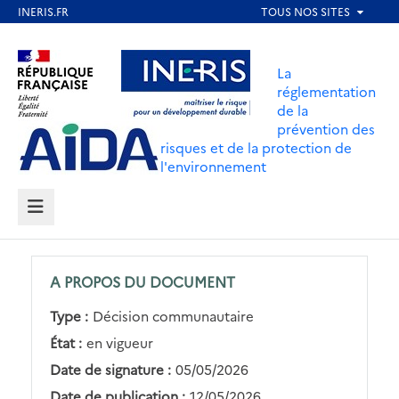
Aller
au
Aller au contenu
Aller au menu
contenu
La
principal
réglementation
de la
Aller au pied de page
prévention des
risques et de la protection de
l'environnement
MENU
A PROPOS DU DOCUMENT
Type :
Décision communautaire
État :
en vigueur
Date de signature :
05/05/2026
Date de publication :
12/05/2026