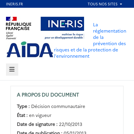
Aller
au
Aller au contenu
Aller au menu
contenu
La
principal
réglementation
de la
Aller au pied de page
prévention des
risques et de la protection de
l'environnement
MENU
A PROPOS DU DOCUMENT
Type :
Décision communautaire
État :
en vigueur
Date de signature :
22/10/2013
Date de publication :
05/11/2013