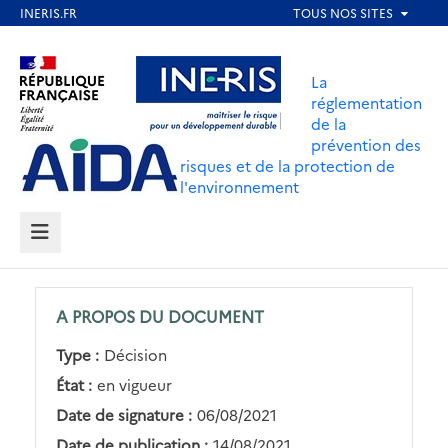
Aller
au
Aller au contenu
Aller au menu
contenu
La
principal
réglementation
de la
Aller au pied de page
prévention des
risques et de la protection de
l'environnement
MENU
A PROPOS DU DOCUMENT
Type :
Décision
État :
en vigueur
Date de signature :
06/08/2021
Date de publication :
14/08/2021