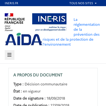
Aller
au
Aller au contenu
Aller au menu
contenu
La
principal
réglementation
de la
Aller au pied de page
prévention des
risques et de la protection de
l'environnement
MENU
A PROPOS DU DOCUMENT
Type :
Décision communautaire
État :
en vigueur
Date de signature :
18/09/2018
Date de publication :
27/09/2018