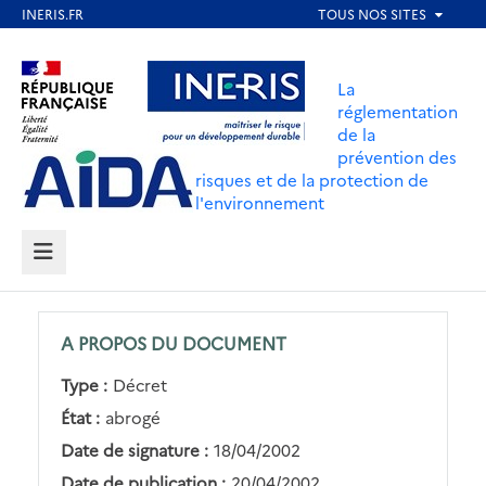
Aller
au
Aller au contenu
Aller au menu
contenu
La
principal
réglementation
de la
Aller au pied de page
prévention des
risques et de la protection de
l'environnement
MENU
A PROPOS DU DOCUMENT
Type :
Décret
État :
abrogé
Date de signature :
18/04/2002
Date de publication :
20/04/2002