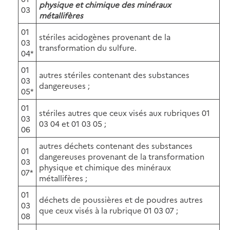
physique et chimique des minéraux
03
métallifères
01
stériles acidogènes provenant de la
03
transformation du sulfure.
04*
01
autres stériles contenant des substances
03
dangereuses ;
05*
01
stériles autres que ceux visés aux rubriques 01
03
03 04 et 01 03 05 ;
06
autres déchets contenant des substances
01
dangereuses provenant de la transformation
03
physique et chimique des minéraux
07*
métallifères ;
01
déchets de poussières et de poudres autres
03
que ceux visés à la rubrique 01 03 07 ;
08