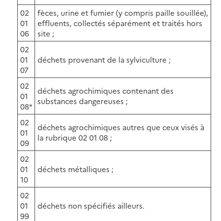
02
fèces, urine et fumier (y compris paille souillée),
01
effluents, collectés séparément et traités hors
06
site ;
02
01
déchets provenant de la sylviculture ;
07
02
déchets agrochimiques contenant des
01
substances dangereuses ;
08*
02
déchets agrochimiques autres que ceux visés à
01
la rubrique 02 01 08 ;
09
02
01
déchets métalliques ;
10
02
01
déchets non spécifiés ailleurs.
99