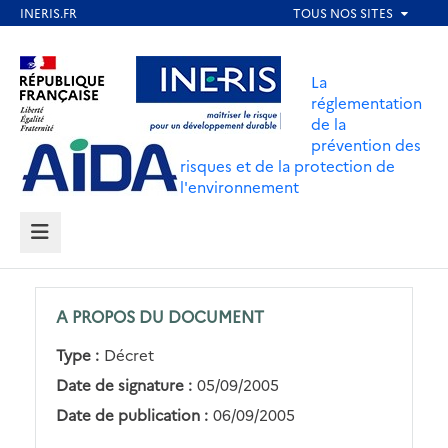
Aller
au
Aller au contenu
Aller au menu
contenu
La
principal
réglementation
de la
Aller au pied de page
prévention des
risques et de la protection de
l'environnement
MENU
A PROPOS DU DOCUMENT
Type :
Décret
Date de signature :
05/09/2005
Date de publication :
06/09/2005