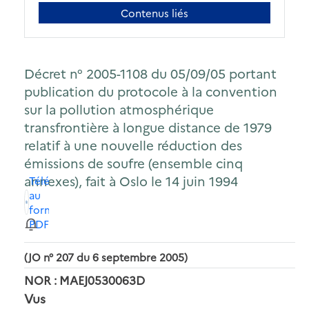
Contenus liés
Décret n° 2005-1108 du 05/09/05 portant
publication du protocole à la convention
sur la pollution atmosphérique
transfrontière à longue distance de 1979
relatif à une nouvelle réduction des
émissions de soufre (ensemble cinq
annexes), fait à Oslo le 14 juin 1994
Télécharger
au
format
PDF
(JO n° 207 du 6 septembre 2005)
NOR : MAEJ0530063D
Vus