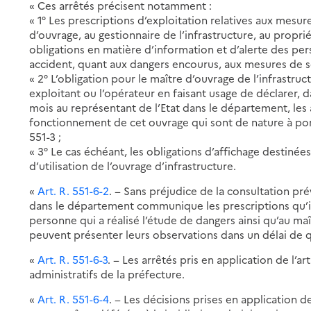
« Ces arrêtés précisent notamment :
« 1° Les prescriptions d’exploitation relatives aux mesur
d’ouvrage, au gestionnaire de l’infrastructure, au propriét
obligations en matière d’information et d’alerte des per
accident, quant aux dangers encourus, aux mesures de 
« 2° L’obligation pour le maître d’ouvrage de l’infrastruc
exploitant ou l’opérateur en faisant usage de déclarer, d
mois au représentant de l’Etat dans le département, les 
fonctionnement de cet ouvrage qui sont de nature à porte
551-3 ;
« 3° Le cas échéant, les obligations d’affichage destinées
d’utilisation de l’ouvrage d’infrastructure.
«
Art. R. 551-6-2
. − Sans préjudice de la consultation prév
dans le département communique les prescriptions qu’il 
personne qui a réalisé l’étude de dangers ainsi qu’au ma
peuvent présenter leurs observations dans un délai de q
«
Art. R. 551-6-3
. − Les arrêtés pris en application de l’ar
administratifs de la préfecture.
«
Art. R. 551-6-4
. − Les décisions prises en application de l