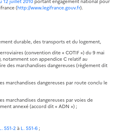
u 12 juillet 2010
portant engagement national pour
ifrance (
http://www.legifrance.gouv.fr
).
pement durable, des transports et du logement,
ferroviaires (convention dite « COTIF ») du 9 mai
99, notamment son appendice C relatif au
iaire des marchandises dangereuses (règlement dit
 des marchandises dangereuses par route conclu le
 des marchandises dangereuses par voies de
lement annexé (accord dit « ADN ») ;
L. 551-2
à
L. 551-6
;