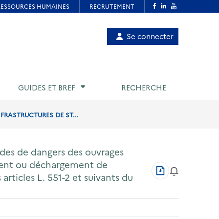
Menu
Se connecter
de
compte
utilisateur
GUIDES ET BREF
RECHERCHE
FRASTRUCTURES DE ST...
tudes de dangers des ouvrages
ment ou déchargement de
Télécharger
rticles L. 551-2 et suivants du
au
format
PDF