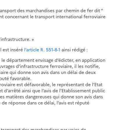
 transport des marchandises par chemin de fer dit “
nt concernant le transport international ferroviaire
;
’infrastructure. »
l est inséré
l’article R. 551-8-1
ainsi rédigé :
s le département envisage d’édicter, en application
vrages d’infrastructure ferroviaire, il les notifie,
viaire qui donne son avis dans un délai de deux
éputé favorable.
roviaire est défavorable, le représentant de l’Etat
d’arrêté ainsi que l’avis de l’Etablissement public
 des matières dangereuses qui donne son avis dans
e de réponse dans ce délai, l’avis est réputé
au transport des marchandises par voies de