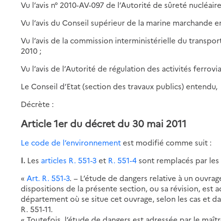
Vu l’avis n° 2010-AV-097 de l’Autorité de sûreté nucléair
Vu l’avis du Conseil supérieur de la marine marchande 
Vu l’avis de la commission interministérielle du transp
2010 ;
Vu l’avis de l’Autorité de régulation des activités ferrovi
Le Conseil d’Etat (section des travaux publics) entendu,
Décrète :
Article 1er du décret du 30 mai 2011
Le code de l’environnement
est modifié comme suit :
I.
Les
articles R. 551-3
et
R. 551-4
sont remplacés par les 
«
Art. R. 551-3
. − L’étude de dangers relative à un ouvra
dispositions de la présente section, ou sa révision, est 
département où se situe cet ouvrage, selon les cas et dan
R. 551-11.
« Toutefois, l’étude de dangers est adressée par le maîtr