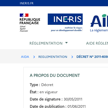
Aller
au
Aller au contenu
Aller au menu
Aller au p
contenu
principal
La réglement
RÉGLEMENTATION
AIDE RÉGLE
AIDA
REGLEMENTATION
DÉCRET N° 2011-60
A PROPOS DU DOCUMENT
Type :
Décret
État :
en vigueur
Date de signature :
30/05/2011
Date de publication :
01/06/2011