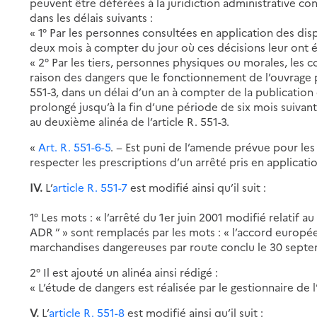
peuvent être déférées à la juridiction administrative co
dans les délais suivants :
« 1° Par les personnes consultées en application des disp
deux mois à compter du jour où ces décisions leur ont ét
« 2° Par les tiers, personnes physiques ou morales, le
raison des dangers que le fonctionnement de l’ouvrage pr
551-3, dans un délai d’un an à compter de la publication 
prolongé jusqu’à la fin d’une période de six mois suivant
au deuxième alinéa de l’article R. 551-3.
«
Art. R. 551-6-5
. − Est puni de l’amende prévue pour les 
respecter les prescriptions d’un arrêté pris en application
IV.
L’
article R. 551-7
est modifié ainsi qu’il suit :
1° Les mots : « l’arrêté du 1er juin 2001 modifié relatif 
ADR ” » sont remplacés par les mots : « l’accord europée
marchandises dangereuses par route conclu le 30 septem
2° Il est ajouté un alinéa ainsi rédigé :
« L’étude de dangers est réalisée par le gestionnaire de l
V.
L’
article R. 551-8
est modifié ainsi qu’il suit :