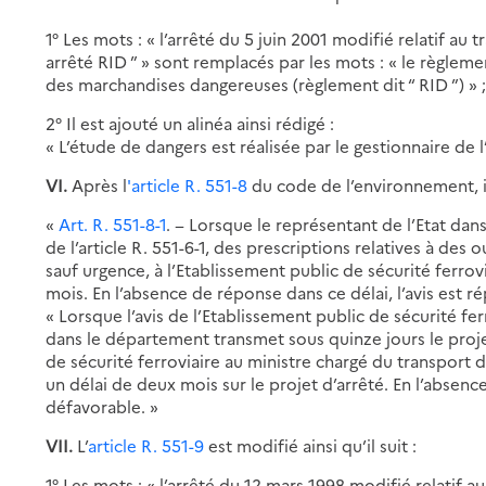
1° Les mots : « l’arrêté du 5 juin 2001 modifié relatif au
arrêté RID ” » sont remplacés par les mots : « le règleme
des marchandises dangereuses (règlement dit “ RID ”) » 
2° Il est ajouté un alinéa ainsi rédigé :
« L’étude de dangers est réalisée par le gestionnaire de l
VI.
Après l
'article R. 551-8
du code de l’environnement, i
«
Art. R. 551-8-1
. − Lorsque le représentant de l’Etat dan
de l’article R. 551-6-1, des prescriptions relatives à des ou
sauf urgence, à l’Etablissement public de sécurité ferro
mois. En l’absence de réponse dans ce délai, l’avis est r
« Lorsque l’avis de l’Etablissement public de sécurité fer
dans le département transmet sous quinze jours le projet 
de sécurité ferroviaire au ministre chargé du transport
un délai de deux mois sur le projet d’arrêté. En l’absenc
défavorable. »
VII.
L’
article R. 551-9
est modifié ainsi qu’il suit :
1° Les mots : « l’arrêté du 12 mars 1998 modifié relatif 