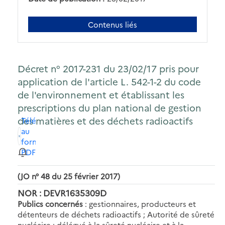
Contenus liés
Décret n° 2017-231 du 23/02/17 pris pour
application de l'article L. 542-1-2 du code
de l'environnement et établissant les
prescriptions du plan national de gestion
des matières et des déchets radioactifs
Télécharger
au
format
PDF
(JO n° 48 du 25 février 2017)
NOR : DEVR1635309D
Publics concernés
: gestionnaires, producteurs et
détenteurs de déchets radioactifs ; Autorité de sûreté
nucléaire ; délégué à la sûreté nucléaire et à la