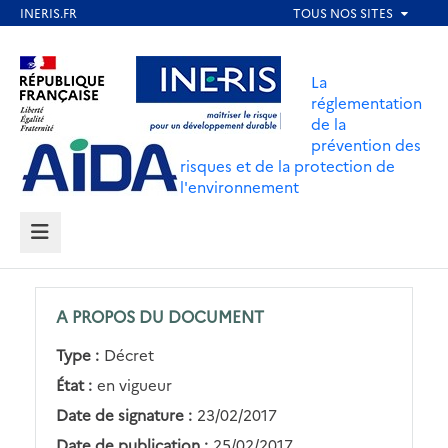
Aller
au
Aller au contenu
Aller au menu
contenu
La
principal
réglementation
de la
Aller au pied de page
prévention des
risques et de la protection de
l'environnement
MENU
A PROPOS DU DOCUMENT
Type :
Décret
État :
en vigueur
Date de signature :
23/02/2017
Date de publication :
25/02/2017