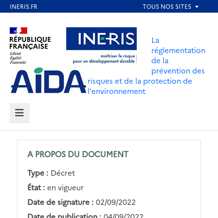
Aller
au
Aller au contenu
Aller au menu
contenu
La
principal
réglementation
de la
Aller au pied de page
prévention des
risques et de la protection de
l'environnement
MENU
A PROPOS DU DOCUMENT
Type :
Décret
État :
en vigueur
Date de signature :
02/09/2022
Date de publication :
04/09/2022