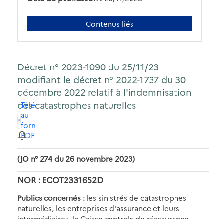
Contenus liés
Décret n° 2023-1090 du 25/11/23
modifiant le décret n° 2022-1737 du 30
décembre 2022 relatif à l'indemnisation
des catastrophes naturelles
Télécharger
au
format
PDF
(JO n° 274 du 26 novembre 2023)
NOR : ECOT2331652D
Publics concernés :
les sinistrés de catastrophes
naturelles, les entreprises d'assurance et leurs
intermédiaires, la Caisse centrale de réassurance.