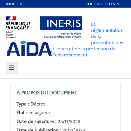
Aller
au
Aller au contenu
Aller au menu
contenu
La
principal
réglementation
de la
Aller au pied de page
prévention des
risques et de la protection de
l'environnement
MENU
A PROPOS DU DOCUMENT
Type :
Décret
État :
en vigueur
Date de signature :
25/11/2023
Date de publication :
26/11/2023