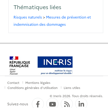
Thématiques liées
Risques naturels
>
Mesures de prévention et
indemnisation des dommages
Contact
Mentions légales
Menu
Conditions générales d'utilisation
Liens utiles
de
© Ineris 2026. Tous droits réservés.
pied
Facebook
YouTube
Flux RSS
LinkedI
Suivez-nous