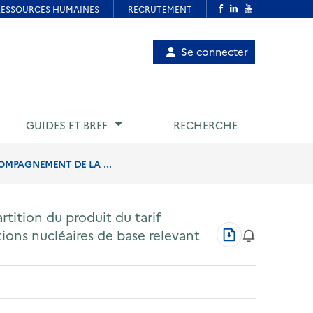
Menu
Se connecter
de
compte
utilisateur
GUIDES ET BREF
RECHERCHE
COMPAGNEMENT DE LA ...
rtition du produit du tarif
Télécharger
ions nucléaires de base relevant
au
format
PDF