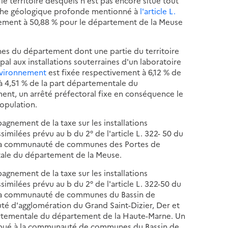
 le territoire desquels n'est pas encore situé tout
uche géologique profonde mentionné à
l'article L.
ivement à 50,88 % pour le département de la Meuse
es du département dont une partie du territoire
pal aux installations souterraines d'un laboratoire
environnement
est fixée respectivement à 6,12 % de
à 4,51 % de la part départementale du
nt, un arrêté préfectoral fixe en conséquence le
opulation.
agnement de la taxe sur les installations
imilées prévu au b du 2° de l'article L. 322- 50 du
 à la communauté de communes des Portes de
tale du département de la Meuse.
agnement de la taxe sur les installations
similées prévu au b du 2° de l'article L. 322-50 du
 à la communauté de communes du Bassin de
té d'agglomération du Grand Saint-Dizier, Der et
partementale du département de la Haute-Marne. Un
tribué à la communauté de communes du Bassin de