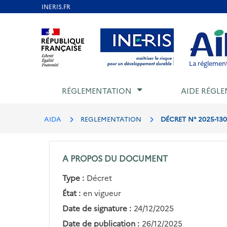
Aller
au
Aller au contenu
Aller au menu
Aller au p
contenu
principal
La réglement
RÉGLEMENTATION
AIDE RÉGLE
AIDA
REGLEMENTATION
DÉCRET N° 2025-13
A PROPOS DU DOCUMENT
Type :
Décret
État :
en vigueur
Date de signature :
24/12/2025
Date de publication :
26/12/2025