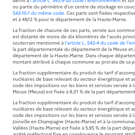
défini à
l'article L. 542-9 du code l'environnement
et sur
ou partie du périmètre d'un centre de stockage en co
542-10-1 du même code
. Ces parts sont fixées respect
et à 49,12 % pour le département de la Haute-Marne.
La fraction de chacune de ces parts, versée aux commun
est distante de moins de dix kilomètres de l'accès princi
souterrain mentionné à
l'article L. 542-4 du code de l'
la part départementale du département de la Meuse et 
département de la Haute-Marne. Dans chaque départeme
montant attribué à chaque commune au prorata de sa p
La fraction supplémentaire du produit du tarif d'accomp
nucléaires de base relevant du secteur énergétique et ass
code des impositions sur les biens et services versée
Meuse (Meuse) est fixée à 8,51 % de la part départemen
La fraction supplémentaire du produit du tarif d'accomp
nucléaires de base relevant du secteur énergétique et as
code des impositions sur les biens et services versée
Joinville en Champagne (Haute-Marne) et à la communau
Vallées (Haute-Marne) est fixée à 5,95 % de la part dé
arrêté préfectoral fixe en conséquence le montant at