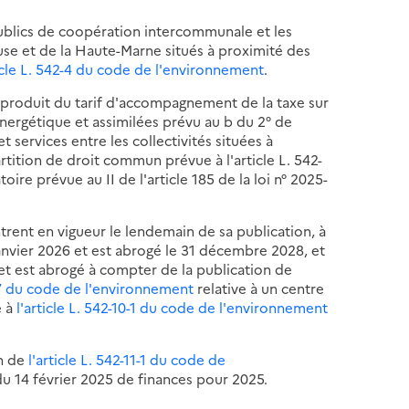
ublics de coopération intercommunale et les
se et de la Haute-Marne situés à proximité des
ticle L. 542-4 du code de l'environnement
.
du produit du tarif d'accompagnement de la taxe sur
 énergétique et assimilées prévu au b du 2° de
t services entre les collectivités situées à
rtition de droit commun prévue à l'article L. 542-
ire prévue au II de l'article 185 de la loi n° 2025-
trent en vigueur le lendemain de sa publication, à
 janvier 2026 et est abrogé le 31 décembre 2028, et
9 et est abrogé à compter de la publication de
3-7 du code de l'environnement
relative à un centre
é à
l'article L. 542-10-1 du code de l'environnement
on de
l'article L. 542-11-1 du code de
 du 14 février 2025 de finances pour 2025.