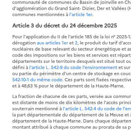
communauté de communes du Bassin de Joinville en C
d'agglomération du Grand Saint- Dizier, Der et Vallées 
communes mentionnées à
l'article 1er
.
Article 3
du décret du 24 décembre 2025
Pour l'application du II de l'article 185 de la loi n° 202
dérogation
aux articles 1er
et
2
, le produit du tarif d'a
nucléaires de base relevant du secteur énergétique et as
code des impositions sur les biens et services est répart
départements sur le territoire desquels est situé tout o
défini à
l'article L. 542-9 du code l'environnement
et sur
ou partie du périmètre d'un centre de stockage en co
542-10-1 du même code
. Ces parts sont fixées respect
et à 48,63 % pour le département de la Haute-Marne.
La fraction de chacune de ces parts, versée aux commun
est distante de moins de dix kilomètres de l'accès princi
souterrain mentionné à
l'article L. 542-4 du code de l'
la part départementale du département de la Meuse et 
département de la Haute-Marne. Dans chaque départeme
montant attribué à chaque commune au prorata de sa p