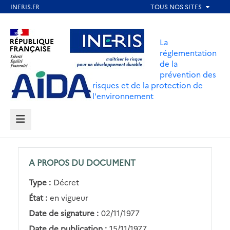
Aller
au
Aller au contenu
Aller au menu
contenu
La
principal
réglementation
de la
Aller au pied de page
prévention des
risques et de la protection de
l'environnement
MENU
A PROPOS DU DOCUMENT
Type :
Décret
État :
en vigueur
Date de signature :
02/11/1977
Date de publication :
15/11/1977