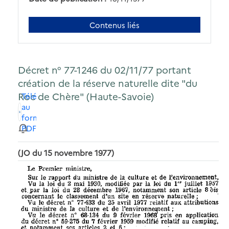
Contenus liés
Décret n° 77-1246 du 02/11/77 portant
création de la réserve naturelle dite "du
Roc de Chère" (Haute-Savoie)
Télécharger
au
format
PDF
(JO du 15 novembre 1977)