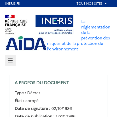
Aller
au
Aller au contenu
Aller au menu
contenu
La
principal
réglementation
de la
Aller au pied de page
prévention des
risques et de la protection de
l'environnement
MENU
A PROPOS DU DOCUMENT
Type :
Décret
État :
abrogé
Date de signature :
02/10/1986
Date de publication :
12/10/1986