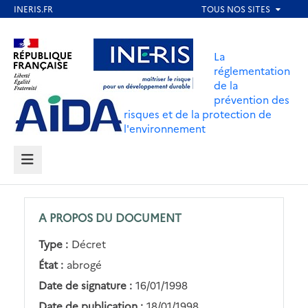
Aller
au
Aller au contenu
Aller au menu
contenu
La
principal
réglementation
de la
Aller au pied de page
prévention des
risques et de la protection de
l'environnement
MENU
A PROPOS DU DOCUMENT
Type :
Décret
État :
abrogé
Date de signature :
16/01/1998
Date de publication :
18/01/1998