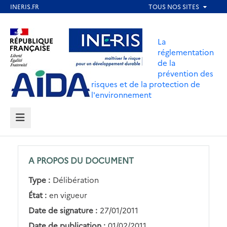
Aller
au
Aller au contenu
Aller au menu
contenu
La
principal
réglementation
de la
Aller au pied de page
prévention des
risques et de la protection de
l'environnement
MENU
A PROPOS DU DOCUMENT
Type :
Délibération
État :
en vigueur
Date de signature :
27/01/2011
Date de publication :
01/02/2011