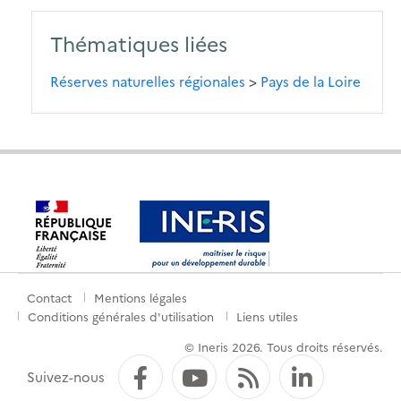
Thématiques liées
Réserves naturelles régionales
>
Pays de la Loire
Contact
Mentions légales
Menu
Conditions générales d'utilisation
Liens utiles
de
© Ineris 2026. Tous droits réservés.
pied
Facebook
YouTube
Flux RSS
LinkedI
Suivez-nous