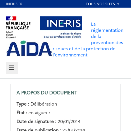
Aller
au
Aller au contenu
Aller au menu
contenu
La
principal
réglementation
de la
Aller au pied de page
prévention des
risques et de la protection de
l'environnement
MENU
A PROPOS DU DOCUMENT
Type :
Délibération
État :
en vigueur
Date de signature :
20/01/2014
Date de publication :
23/01/2014