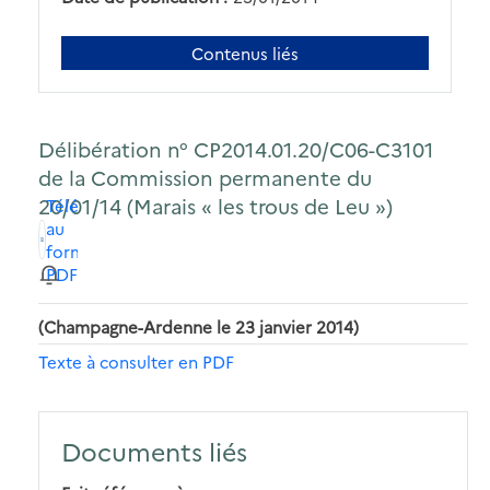
Contenus liés
Délibération n° CP2014.01.20/C06-C3101
de la Commission permanente du
20/01/14 (Marais « les trous de Leu »)
Télécharger
au
format
PDF
(Champagne-Ardenne le 23 janvier 2014)
Texte à consulter en PDF
Documents liés